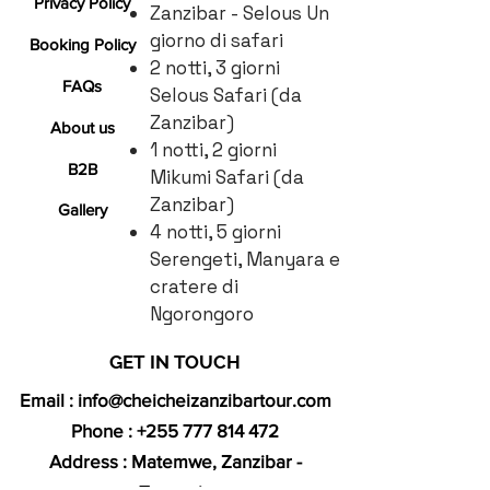
Privacy Policy
Zanzibar - Selous Un
giorno di safari
Booking Policy
2 notti, 3 giorni
FAQs
Selous Safari (da
Zanzibar)
About us
1 notti, 2 giorni
B2B
Mikumi Safari (da
Zanzibar)
Gallery
4 notti, 5 giorni
Serengeti, Manyara e
cratere di
Ngorongoro
GET IN TOUCH​
Email :
info@cheicheizanzibartour.com
Phone :
+255 777 814 472
Address : Matemwe, Zanzibar -