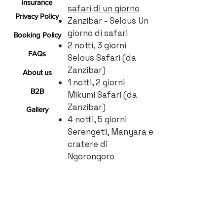
insurance
safari di un giorno
Privacy Policy
Zanzibar - Selous Un
giorno di safari
Booking Policy
2 notti, 3 giorni
FAQs
Selous Safari (da
Zanzibar)
About us
1 notti, 2 giorni
B2B
Mikumi Safari (da
Zanzibar)
Gallery
4 notti, 5 giorni
Serengeti, Manyara e
cratere di
Ngorongoro
GET IN TOUCH​
Email :
info@cheicheizanzibartour.com
Phone :
+255 777 814 472